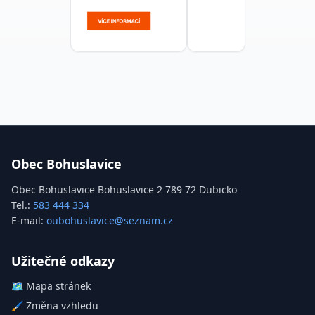
Obec Bohuslavice
Obec Bohuslavice Bohuslavice 2 789 72 Dubicko
Tel.:
583 444 334
E-mail:
oubohuslavice@seznam.cz
Užitečné odkazy
🗺️
Mapa stránek
🖌️
Změna vzhledu