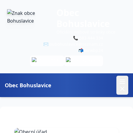
Obec
Bohuslavice
Oficiální webové stránky obce
📞
583 444 334
✉️
oubohuslavice@seznam.cz
📬 wrwbp24
Obec Bohuslavice