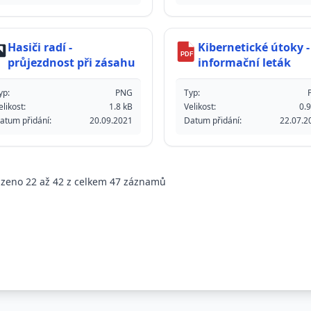
Hasiči radí -
Kibernetické útoky -
PDF
průjezdnost při zásahu
informační leták
yp:
PNG
Typ:
elikost:
1.8 kB
Velikost:
0.9
atum přidání:
20.09.2021
Datum přidání:
22.07.2
azeno
22
až
42
z celkem
47
záznamů