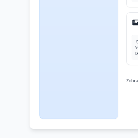
T
V
D
Zobr