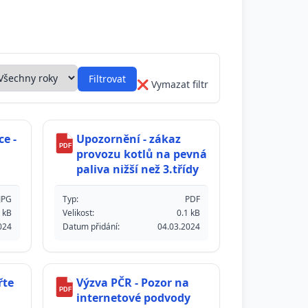
ltrovat podle roku
Filtrovat
❌ Vymazat filtr
e -
Upozornění - zákaz
PDF
provozu kotlů na pevná
paliva nižší než 3.třídy
JPG
Typ:
PDF
 kB
Velikost:
0.1 kB
024
Datum přidání:
04.03.2024
řte
Výzva PČR - Pozor na
PDF
internetové podvody