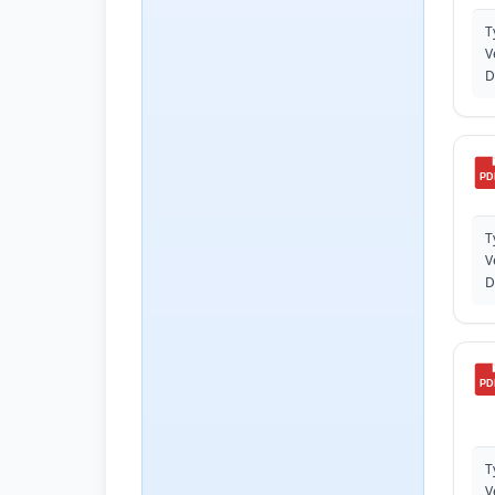
T
V
D
PD
T
V
D
PD
T
V