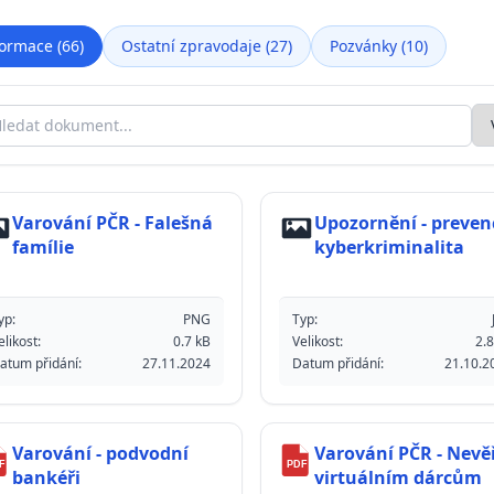
ormace (66)
Ostatní zpravodaje (27)
Pozvánky (10)
Fi
edat dokument
Varování PČR - Falešná
Upozornění - prevenc
famílie
kyberkriminalita
yp:
PNG
Typ:
elikost:
0.7 kB
Velikost:
2.8
atum přidání:
27.11.2024
Datum přidání:
21.10.2
Varování - podvodní
Varování PČR - Nevě
F
PDF
bankéři
virtuálním dárcům