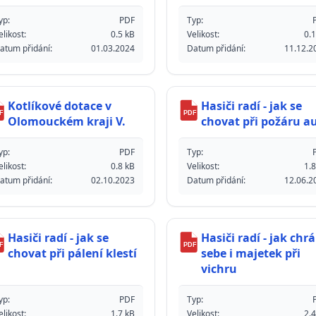
yp:
PDF
Typ:
elikost:
0.5 kB
Velikost:
0.1
atum přidání:
01.03.2024
Datum přidání:
11.12.2
Kotlíkové dotace v
Hasiči radí - jak se
F
PDF
Olomouckém kraji V.
chovat při požáru a
yp:
PDF
Typ:
elikost:
0.8 kB
Velikost:
1.8
atum přidání:
02.10.2023
Datum přidání:
12.06.2
Hasiči radí - jak se
Hasiči radí - jak chrá
F
PDF
chovat při pálení klestí
sebe i majetek při
vichru
yp:
PDF
Typ:
elikost:
1.7 kB
Velikost:
2.4