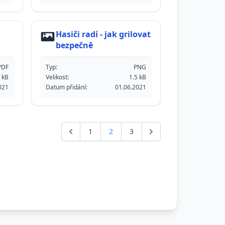
Hasiči radí - jak grilovat
bezpečně
PDF
Typ:
PNG
 kB
Velikost:
1.5 kB
021
Datum přidání:
01.06.2021
1
2
3