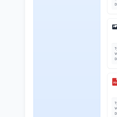
D
T
V
D
PD
T
V
D