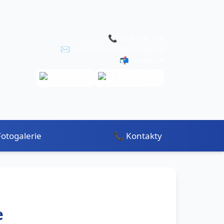
📞
583 444 334
✉️
oubohuslavice@seznam.cz
📬 wrwbp24
Fotogalerie
📞 Kontakty
e