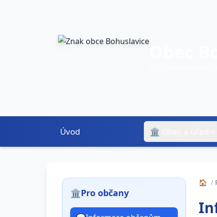
Obec Bo
Oficiální webové 
Úvod
🏛️ Obec a úřad
🏠
/
🏛️
Pro občany
In