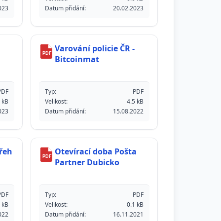
023
Datum přidání:
20.02.2023
Varování policie ČR -
PDF
Bitcoinmat
PDF
Typ:
PDF
 kB
Velikost:
4.5 kB
023
Datum přidání:
15.08.2022
řeh
Otevírací doba Pošta
PDF
Partner Dubicko
PDF
Typ:
PDF
 kB
Velikost:
0.1 kB
022
Datum přidání:
16.11.2021