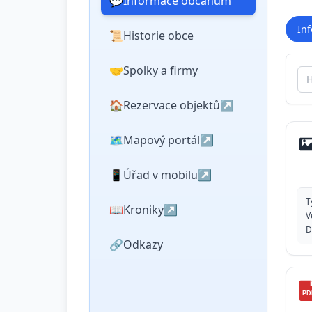
💬
Informace občanům
Inf
📜
Historie obce
🤝
Spolky a firmy
Hl
🏠
Rezervace objektů
↗
🗺️
Mapový portál
↗
📱
Úřad v mobilu
↗
T
📖
Kroniky
↗
V
D
🔗
Odkazy
PD