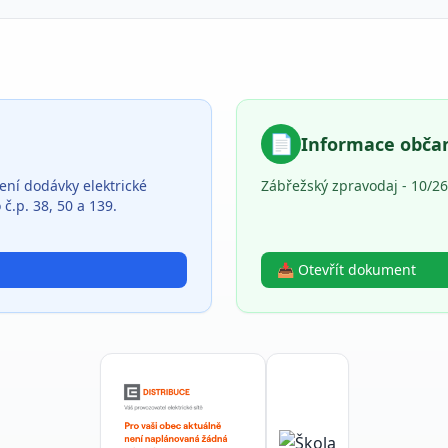
📄
Informace obč
ní dodávky elektrické
Zábřežský zpravodaj - 10/26
č.p. 38, 50 a 139.
📥 Otevřít dokument