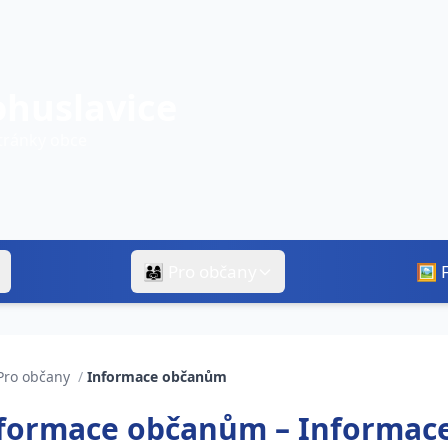
huslavice
stránky obce
👨‍👩‍👧 Pro občany
🖼️ 
Pro občany
/
Informace občanům
formace občanům – Informac