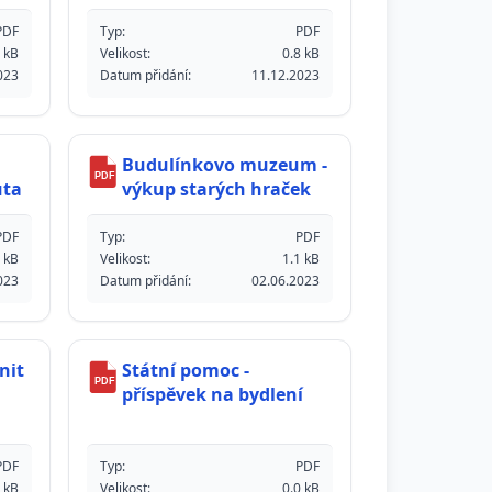
PDF
Typ:
PDF
 kB
Velikost:
0.8 kB
023
Datum přidání:
11.12.2023
Budulínkovo muzeum -
PDF
uta
výkup starých hraček
PDF
Typ:
PDF
 kB
Velikost:
1.1 kB
023
Datum přidání:
02.06.2023
nit
Státní pomoc -
PDF
příspěvek na bydlení
PDF
Typ:
PDF
 kB
Velikost:
0.0 kB