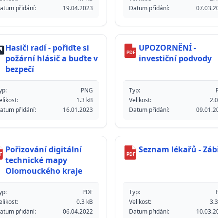
atum přidání:
19.04.2023
Datum přidání:
07.03.2
Hasiči radí - pořiďte si
UPOZORNĚNÍ -
PDF
požární hlásič a buďte v
investiční podvody
bezpečí
yp:
PNG
Typ:
elikost:
1.3 kB
Velikost:
2.0
atum přidání:
16.01.2023
Datum přidání:
09.01.2
Pořizování digitální
Seznam lékařů - Záb
F
PDF
technické mapy
Olomouckého kraje
yp:
PDF
Typ:
elikost:
0.3 kB
Velikost:
3.3
atum přidání:
06.04.2022
Datum přidání:
10.03.2