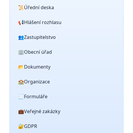
📜
Úřední deska
📢
Hlášení rozhlasu
👥
Zastupitelstvo
🏢
Obecní úřad
📂
Dokumenty
🏫
Organizace
🧾
Formuláře
💼
Veřejné zakázky
🔐
GDPR