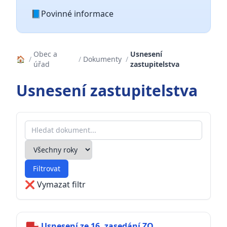
📘
Povinné informace
Obec a
Usnesení
🏠
/
/
Dokumenty
/
úřad
zastupitelstva
Usnesení zastupitelstva
Hledat dokument
Filtrovat podle roku
Filtrovat
❌ Vymazat filtr
Usnesení ze 16. zasedání ZO