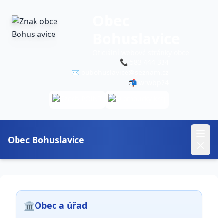
Obec
Bohuslavice
Oficiální webové stránky obce
📞
583 444 334
✉️
oubohuslavice@seznam.cz
📬 wrwbp24
Obec Bohuslavice
🏛️
Obec a úřad