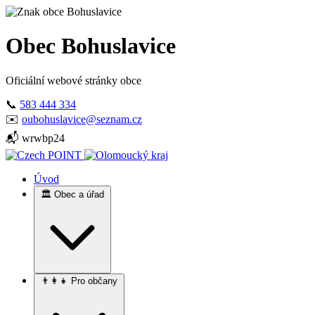
Obec Bohuslavice
Oficiální webové stránky obce
📞
583 444 334
✉️
oubohuslavice@seznam.cz
📬 wrwbp24
Úvod
🏛️ Obec a úřad
👨‍👩‍👧 Pro občany