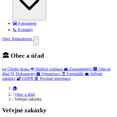
🖼️ Fotogalerie
📞 Kontakty
Obec Bohuslavice
🏛️
Obec a úřad
📜
Úřední deska
📢
Hlášení rozhlasu
👥
Zastupitelstvo
🏢
Obecní
úřad
📂
Dokumenty
🏫
Organizace
🧾
Formuláře
💼
Veřejné
zakázky
🔐
GDPR
📘
Povinné informace
🏠
/
Obec a úřad
/
Veřejné zakázky
Veřejné zakázky